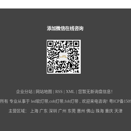
添加微信在线咨询
企业分站
|
网站地图
|
RSS
|
XML
|
您暂无新询盘信息！
所有 专业从事于
led软灯带
,
cob灯带
,
fob灯带
, 欢迎来电咨询!
粤ICP备150
主营区域：
上海
广东
深圳
广州
东莞
惠州
佛山
珠海
重庆
天津