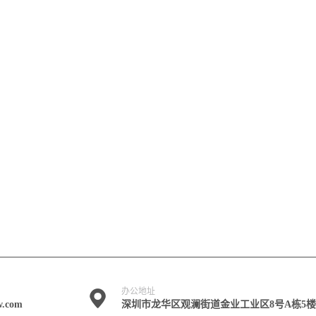
办公地址
w.com
深圳市龙华区观澜街道金业工业区8号A栋5楼