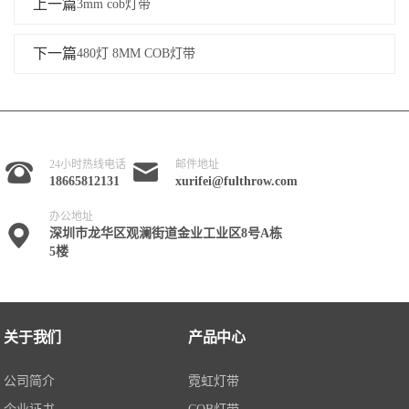
上一篇
3mm cob灯带
下一篇
480灯 8MM COB灯带
24小时热线电话
邮件地址
18665812131
xurifei@fulthrow.com
办公地址
深圳市龙华区观澜街道金业工业区8号A栋
5楼
关于我们
产品中心
公司简介
霓虹灯带