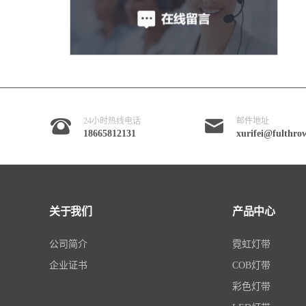
24小时热线电话
邮件地址
18665812131
xurifei@fulthro
关于我们
产品中心
公司简介
霓虹灯带
企业证书
COB灯带
彩色灯带