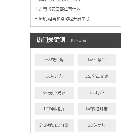
灯带的安裝部位有什么
led灯组再和别的组开展串联
热门关键词
Keywords
cob软灯条
led灯条厂
led软灯条
2公分点光源
5公分点光源
fob灯带
LED网格屏
led霓虹灯带
经济版LED灯带
3D菠萝灯