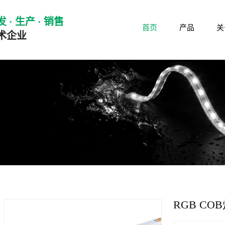
 · 生产 · 销售
首页
产品
关
术企业
RGB CO