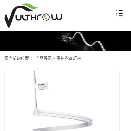
您当前的位置 ：
产品展示
>
惠州霓虹灯带