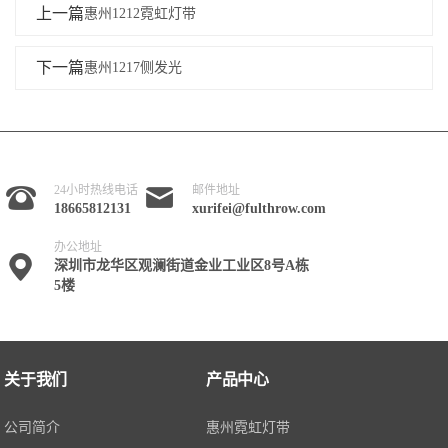
上一篇
惠州1212霓虹灯带
下一篇
惠州1217侧发光
24小时热线电话
邮件地址
18665812131
xurifei@fulthrow.com
办公地址
深圳市龙华区观澜街道金业工业区8号A栋
5楼
关于我们
产品中心
公司简介
惠州霓虹灯带