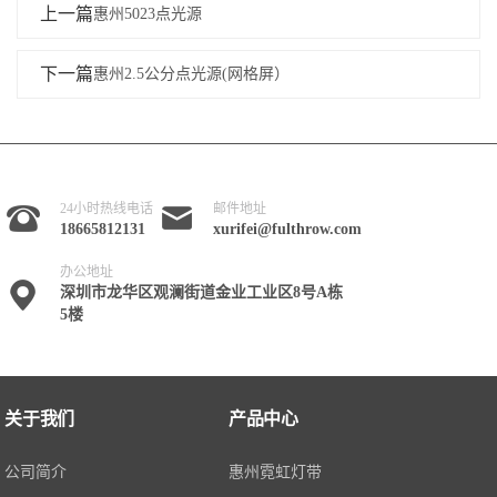
上一篇
惠州5023点光源
下一篇
惠州2.5公分点光源(网格屏）
24小时热线电话
邮件地址
18665812131
xurifei@fulthrow.com
办公地址
深圳市龙华区观澜街道金业工业区8号A栋
5楼
关于我们
产品中心
公司简介
惠州霓虹灯带